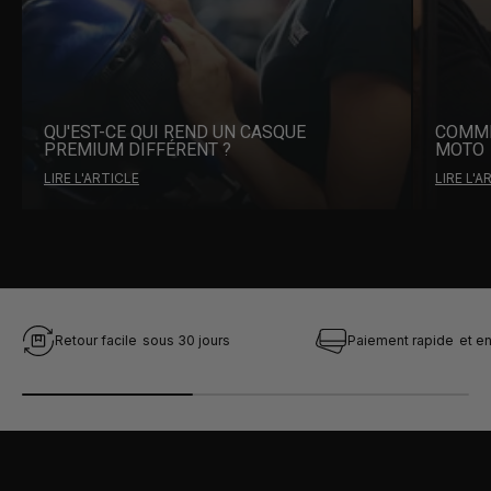
QU'EST-CE QUI REND UN CASQUE
COMME
PREMIUM DIFFÉRENT ?
MOTO
LIRE L'ARTICLE
LIRE L'A
Retour facile
sous 30 jours
Paiement rapide
et en