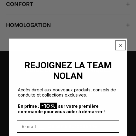
CONFORT
HOMOLOGATION
REJOIGNEZ LA TEAM
GUIDE ET FICHES TECHNIQUES
NOLAN
Accès direct aux nouveaux produits, conseils de
Sécurité et mode d’emploi
conduite et collections exclusives.
-10%
En prime :
sur votre première
Microlock2
commande pour vous aider à démarrer !
E-mail
Garantie européenne