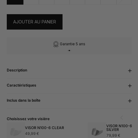
épuis
ou
non
dispo
AJOUTER AU PANIER
Garantie 5 ans
Description
Caractéristiques
Inclus dans la boîte
Choisissez votre visière
VISOR N100-6 IRIDIUM MIRROR
VISOR N100-6 CLEAR
SILVER
Prix
49,99 €
Prix
79,99 €
normal