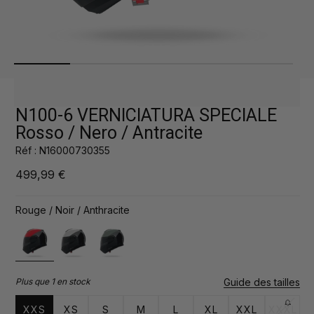
Ouvrir
Ou
les
les
médias
mé
1
2
dans
da
une
un
N100-6 VERNICIATURA SPECIALE
fenêtre
fe
Rosso / Nero / Antracite
modale
mo
Réf : N16000730355
Prix
499,99 €
normal
Rouge / Noir / Anthracite
Guide des tailles
Plus que 1 en stock
XXS
XS
S
M
L
XL
XXL
XXXL
Varian