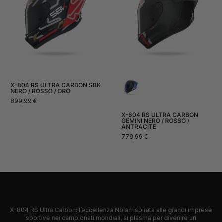
X-804 RS ULTRA CARBON SBK
NERO / ROSSO / ORO
Prezzo
899,99 €
normale
X-804 RS ULTRA CARBON
GEMINI NERO / ROSSO /
ANTRACITE
Prezzo
779,99 €
normale
X-804 RS Ultra Carbon: l’eccellenza Nolan ispirata alle grandi imprese
sportive nei campionati mondiali, si plasma per divenire un