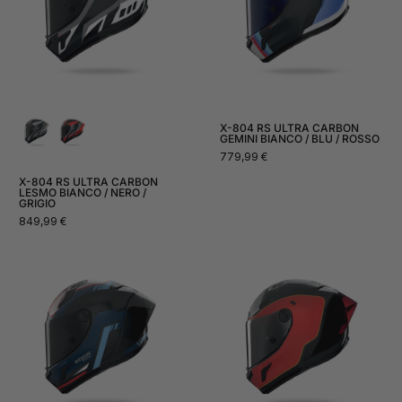
X-804 RS ULTRA CARBON
GEMINI BIANCO / BLU / ROSSO
Prezzo
779,99 €
normale
X-804 RS ULTRA CARBON
LESMO BIANCO / NERO /
GRIGIO
Prezzo
849,99 €
normale