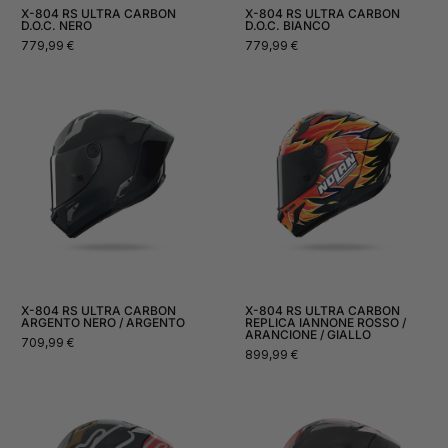
X-804 RS ULTRA CARBON
X-804 RS ULTRA CARBON
D.O.C. NERO
D.O.C. BIANCO
Prezzo
Prezzo
779,99 €
779,99 €
normale
normale
X-804 RS ULTRA CARBON
X-804 RS ULTRA CARBON
ARGENTO NERO / ARGENTO
REPLICA IANNONE ROSSO /
ARANCIONE / GIALLO
Prezzo
709,99 €
Prezzo
899,99 €
normale
normale