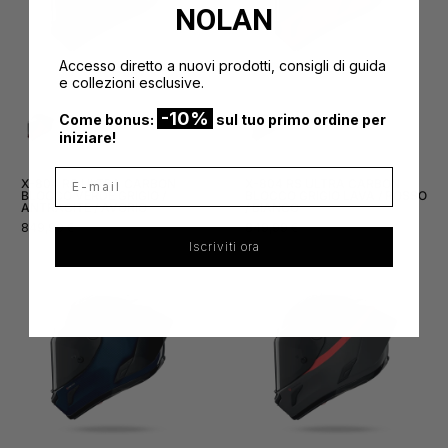
NOLAN
Accesso diretto a nuovi prodotti, consigli di guida
e collezioni esclusive.
-10%
Come bonus:
sul tuo primo ordine per
iniziare!
E-mail
X-804 RS ULTRA CARBON
X-804 RS ULTRA CARBON
BLOCCO VERDE GRIGIO /
BLOCCO GRIGIO LAVA / ROSSO
ANTRACITE / AVORIO
/ BIANCO
Prezzo
Prezzo
849,99 €
849,99 €
Iscriviti ora
normale
normale