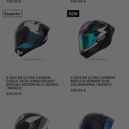
Prezzo
Prezzo
709,99 €
669,99 €
normale
normale
Esaurito
NEW
X-804 RS ULTRA CARBON
X-804 RS ULTRA CARBON
CHECA 30TH ANNIVERSARY
REPLICA HERBERTSON
SPECIAL EDITION BLU LIQUIDO
AQUAMARINA / BIANCO
/ BIANCO
Prezzo
899,99 €
Prezzo
899,99 €
normale
normale