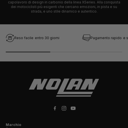
capolavoro di design in carbonio della linea XSeries. Alla conquista
dei motociclisti più esigenti che cercano emozioni, in pista e su
strada, e uno stile dinamico e autentico.
Reso facile
entro 30 giorni
Pagamento rapido
e 
Facebook
Instagram
YouTube
Marchio