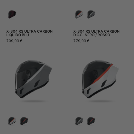
X-804 RS ULTRA CARBON
X-804 RS ULTRA CARBON
LIQUIDO BLU
D.O.C. NERO / ROSSO
Prezzo
Prezzo
709,99 €
779,99 €
normale
normale