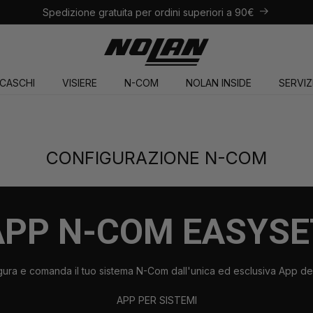
Spedizione gratuita per ordini superiori a 90€
Nolan - Produttore italiano di caschi per moto e scooter.
CASCHI
VISIERE
N-COM
NOLAN INSIDE
SERVIZ
CONFIGURAZIONE N-COM
APP N-COM EASYSE
gura e comanda il tuo sistema N-Com dall'unica ed esclusiva App de
APP PER SISTEMI