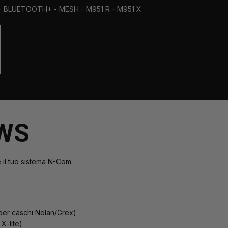
SK - BLUETOOTH+ - MESH - M951 R - M951 X
WS
 il tuo sistema N-Com
per caschi Nolan/Grex)
X-lite)