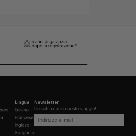
5 anni di garanzia
dopo la registrazione*
Lingue
Newsletter
Unisciti a noi in questo viaggio!
ioni
Italiano
ta
Francese
Indirizzo e-mail
Inglese
Spagnolo