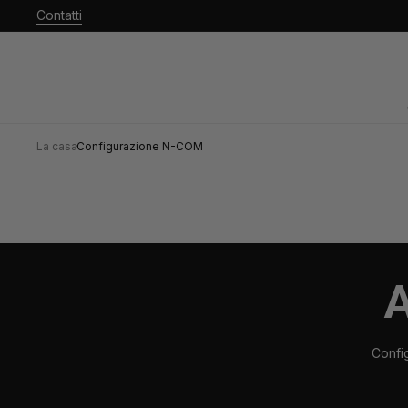
 passare
Contatti
ontenuto
La casa
·
Configurazione N-COM
Confi