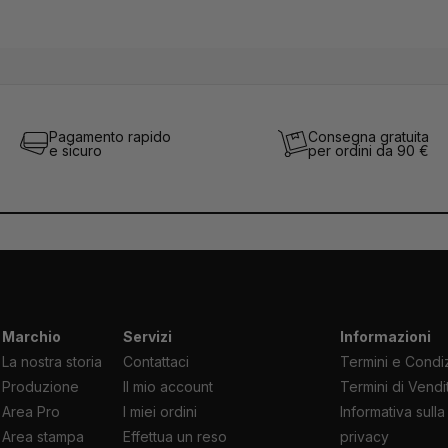
Pagamento rapido
Consegna gratuita
e sicuro
per ordini da 90 €
Marchio
Servizi
Informazioni
La nostra storia
Contattaci
Termini e Condiz
Produzione
Il mio account
Termini di Vendi
Area Pro
I miei ordini
Informativa sulla
Area stampa
Effettua un reso
privacy