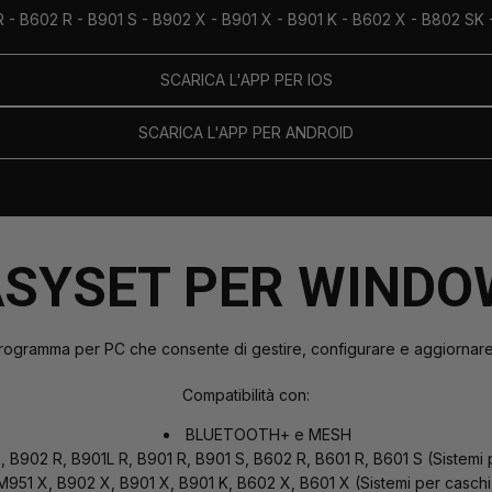
 R - B602 R - B901 S - B902 X - B901 X - B901 K - B602 X - B802 
SCARICA L'APP PER IOS
SCARICA L'APP PER ANDROID
ASYSET PER WINDO
rogramma per PC che consente di gestire, configurare e aggiornare
Compatibilità con:
BLUETOOTH+ e MESH
 B902 R, B901L R, B901 R, B901 S, B602 R, B601 R, B601 S (Sistemi 
M951 X, B902 X, B901 X, B901 K, B602 X, B601 X (Sistemi per caschi 