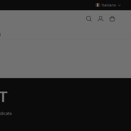
Lingua
Italiano
Connessione
Cestino
I
T
dicata