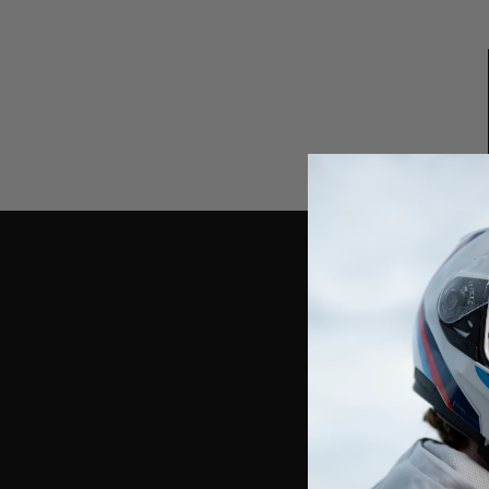
N-Com Easyset è il pr
M951 R, B902L R,