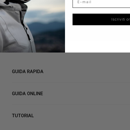
B802 SK (Sistemi per caschi Shark)
SCARICA EASYSET
Iscriviti o
GUIDA RAPIDA
GUIDA ONLINE
TUTORIAL