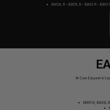
B902L R - B901L R - B902 R - B901
E
N-Com Easyset è il p
M951 R, B902L R,